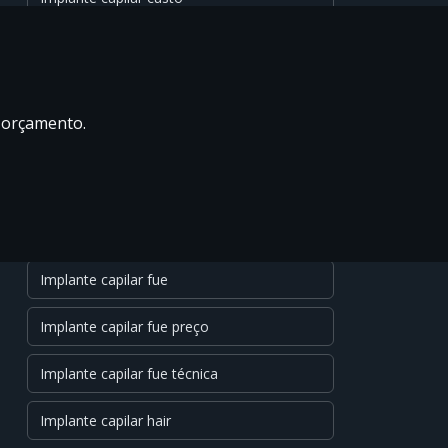
Implante capilar dhi
Implante capilar diminuir testa
m orçamento.
Implante capilar entradas preço
Implante capilar fio a fio
Implante capilar fio a fio preço
Implante capilar fue
Implante capilar fue preço
Implante capilar fue técnica
Implante capilar hair