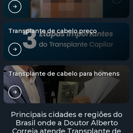
Tratamento alopecia
Tratamento alopecia androgenética
Transplante de cabelo preço
Tratamento alopecia androgenética feminina
Tratamento alopecia androgenética masculina
Tratamento calvície valor
Transplante de cabelo para homens
Tratamento capilar alopecia
Tratamento capilar fue
Tratamento capilar masculino
Principais cidades e regiões do
Brasil onde a Doutor Alberto
Tratamento capilar mesoterapia
Correia atende Transplante de