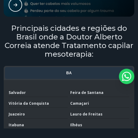
Tratamento capilar masculino
Tratamento capilar mesoterapia
Principais cidades e regiões do
Tratamento capilar para alopecia androgenética
Brasil onde a Doutor Alberto
Correia atende Tratamento capilar
Tratamento para alopecia capilar
mesoterapia:
Tratamento para calvície
BA
Tratamento para calvície com microagulhamento
Tratamento para calvície masculina
Salvador
Feira de Santana
Vitória da Conquista
Camaçari
Tratamento para calvíce preço
Juazeiro
Lauro de Freitas
Tratamento para calvície genética
Itabuna
Ilhéus
Tratamento para calvície implante
Porto Seguro
Barreiras