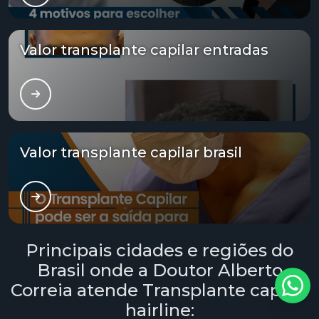
Tratamento calvície valor
Valor transplante capilar entradas
Tratamento capilar alopecia
Tratamento capilar fue
Tratamento capilar masculino
Valor transplante capilar brasil
Tratamento capilar mesoterapia
Tratamento capilar para alopecia androgenética
Tratamento para alopecia capilar
Principais cidades e regiões do
Tratamento para calvície
Brasil onde a Doutor Alberto
Tratamento para calvície com microagulhamento
Correia atende Transplante capilar
hairline: