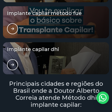
Tratamento calvície valor
Implante capilar método fue
Tratamento capilar alopecia
Tratamento capilar fue
Tratamento capilar masculino
Implante capilar dhi
Tratamento capilar mesoterapia
Tratamento capilar para alopecia androgenética
Tratamento para alopecia capilar
Principais cidades e regiões do
Tratamento para calvície
Brasil onde a Doutor Alberto
Correia atende Método dhi
Tratamento para calvície com microagulhamento
implante capilar:
Tratamento para calvície masculina