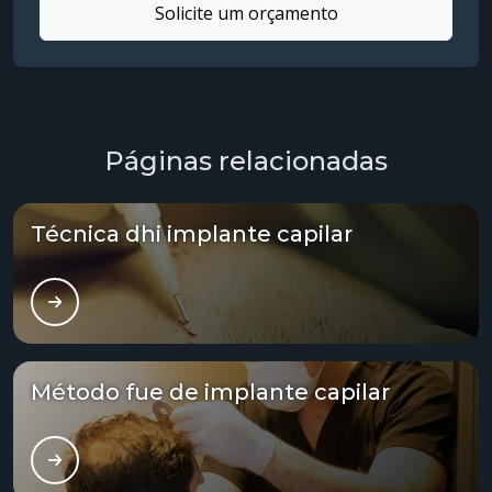
Solicite um orçamento
Transplante fue valor
Transplante hair capilar
Transplante método fue
Páginas relacionadas
Transplante técnica fue
Técnica dhi implante capilar
Transplante tratamento capilar
Tratamento alopecia
Tratamento alopecia androgenética
Método fue de implante capilar
Tratamento alopecia androgenética feminina
Tratamento alopecia androgenética masculina