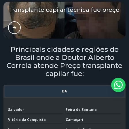
Tratamento capilar fue
Transplante capilar técnica fue preço
Tratamento capilar masculino
Tratamento capilar mesoterapia
Tratamento capilar para alopecia androgenética
Principais cidades e regiões do
Brasil onde a Doutor Alberto
Tratamento para alopecia capilar
Correia atende Preço transplante
Tratamento para calvície
capilar fue:
Tratamento para calvície com microagulhamento
BA
Tratamento para calvície masculina
Salvador
Feira de Santana
Tratamento para calvíce preço
Vitória da Conquista
Camaçari
Tratamento para calvície genética