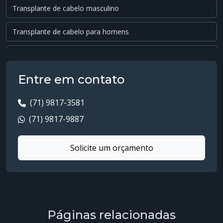
Transplante de cabelo masculino
Transplante de cabelo para homens
Transplante de cabelo preço
Entre em contato
Transplante de cabelo quanto custa
Transplante de cabelo valor
(71) 9817-3581
(71) 9817-9887
Transplante dhi
Solicite um orçamento
Transplante fue
Transplante fue preço
Transplante fue valor
Páginas relacionadas
Transplante hair capilar