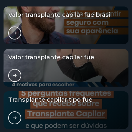
Transplante método fue
Valor transplante capilar fue brasil
Transplante técnica fue
Transplante tratamento capilar
Tratamento alopecia
Valor transplante capilar fue
Tratamento alopecia androgenética
Tratamento alopecia androgenética feminina
Tratamento alopecia androgenética masculina
Transplante capilar tipo fue
Tratamento calvície valor
Tratamento capilar alopecia