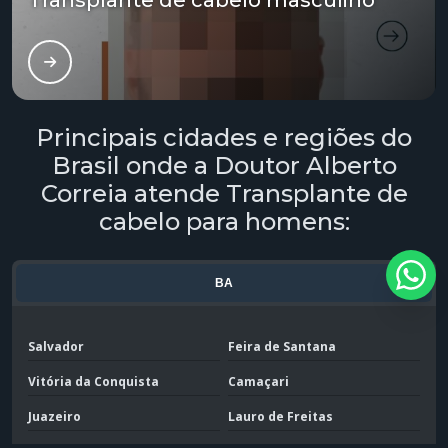
Transplante de cabelo masculino
Tratamento capilar masculino
Tratamento capilar mesoterapia
Principais cidades e regiões do
Tratamento capilar para alopecia androgenética
Brasil onde a Doutor Alberto
Tratamento para alopecia capilar
Correia atende Transplante de
cabelo para homens:
Tratamento para calvície
Tratamento para calvície com microagulhamento
BA
Tratamento para calvície masculina
Salvador
Feira de Santana
Tratamento para calvíce preço
Vitória da Conquista
Camaçari
Tratamento para calvície genética
Juazeiro
Lauro de Freitas